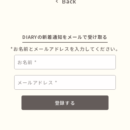
Back
DIARYの新着通知をメールで受け取る
*お名前とメールアドレスを入力してください。
お
名
前
*
メ
ー
ル
ア
ド
レ
ス
*