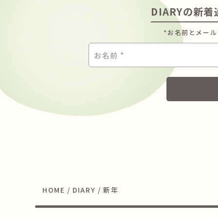
DIARYの新
*お名前とメー
お
名
前
*
HOME
/
DIARY
/
新年