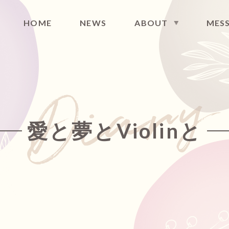
HOME
NEWS
ABOUT
MES
FILE
DISCOGRAPHY
MAIL NEWS
CONT
愛と夢とViolinと