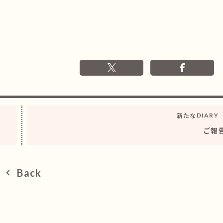
新たな
DIARY
ご報
Back