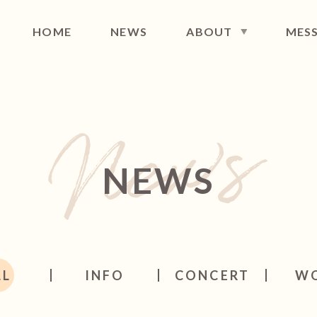
HOME
NEWS
ABOUT
MES
FILE
DISCOGRAPHY
MAIL NEWS
CONT
NEWS
LL
INFO
CONCERT
W