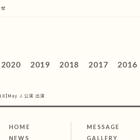
らせ
2020
2019
2018
2017
2016
018】May J.公演 出演
HOME
MESSAGE
NEWS
GALLERY