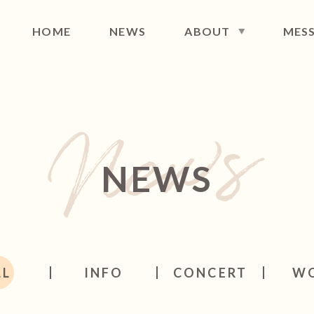
HOME
NEWS
ABOUT
MES
FILE
DISCOGRAPHY
MAIL NEWS
CONT
NEWS
LL
INFO
CONCERT
W