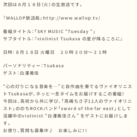
次回は８月１８日（火）の生放送です。
『WALLOP放送局』http://www.wallop.tv/
番組タイトル：「SKY MUSIC “Tuesday “」
サブタイトル：『violinist Tsukasa の星が降るころに』
日時：８月１８日 火曜日 ２０時３０分～２１時
パーソナリティー：Tsukasa
ゲスト：白澤美佳
“心の灯りになる音楽を…”と自作曲を奏でるヴァイオリニス
トTsukasaが、ホッと一息タイムをお届けするこの番組！
今回は、高校から共に学び、「高嶋ちさ子12人のヴァイオリニ
スト」ののちROCKバンド「sword of the far east」として
活躍中のviolinist “白澤美佳さん” をゲストにお届けしま
す。
お便り、質問も募集中♪ お楽しみに！！